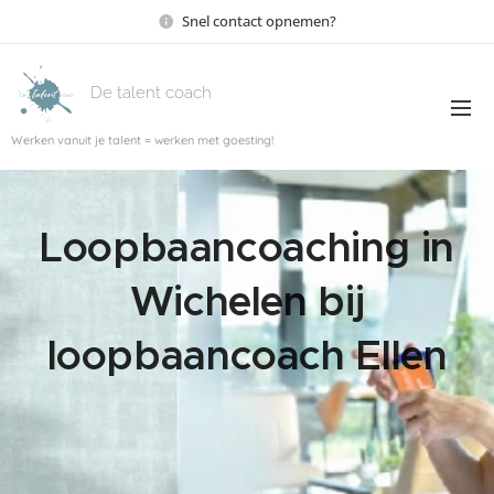
Snel contact opnemen?
De talent coach
Werken vanuit je talent = werken met goesting!
Loopbaancoaching in
Wichelen bij
loopbaancoach Ellen