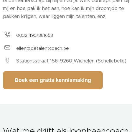
ondernemerschap bij mij en zo ja: welk concept past bij
mij en hoe pak ik het aan, hoe kan ik mijn droomjob te
pakken krijgen, waar liggen mijn talenten, enz.
0032 495/881668
ellen@detalentcoach.be
Stationsstraat 156, 9260 Wichelen (Schellebelle)
Boek een gratis kennismaking
Wat me drijft als loopbaancoach