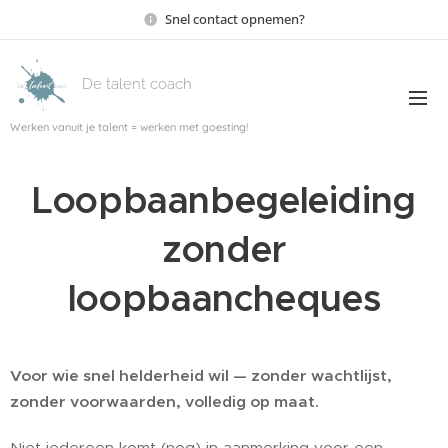
Snel contact opnemen?
De talent coach
Werken vanuit je talent = werken met goesting!
Loopbaanbegeleiding
zonder
loopbaancheques
Voor wie snel helderheid wil — zonder wachtlijst,
zonder voorwaarden, volledig op maat.
Niet iedereen komt (nog) in aanmerking voor een