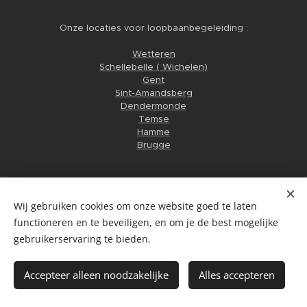
Onze locaties voor loopbaanbegeleiding :
Wetteren
Schellebelle ( Wichelen)
Gent
Sint-Amandsberg
Dendermonde
Temse
Hamme
Brugge
Wij gebruiken cookies om onze website goed te laten
Copyright ©2023 de talent coach. Alle rechten voorbehouden.
functioneren en te beveiligen, en om je de best mogelijke
Niets van deze website mag zonder uitdrukkelijke toestemming van de
eigenaar overgenomen worden
gebruikerservaring te bieden.
Vraag je
gratis kennismakingsgesprek
aan
Accepteer alleen noodzakelijke
Alles accepteren
Algemene voorwaarden