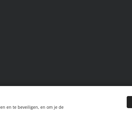
en en te beveiligen, en om je de
rbehouden.
e toestemming van de eigenaar overgenomen worden