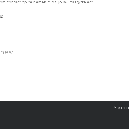
om contact op te nemen m.b.t. jouw vraag/traject
cy
hes:
Vraag j