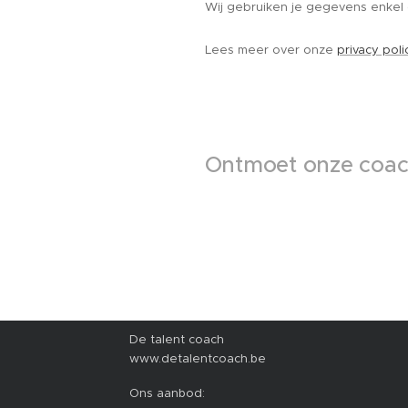
Wij gebruiken je gegevens enkel 
Lees meer over onze
privacy poli
Ontmoet onze coac
De talent coach
www.detalentcoach.be
Ons aanbod: