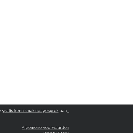
e
gratis kennismakingsgesprek
aan
Algemene voorwaarden