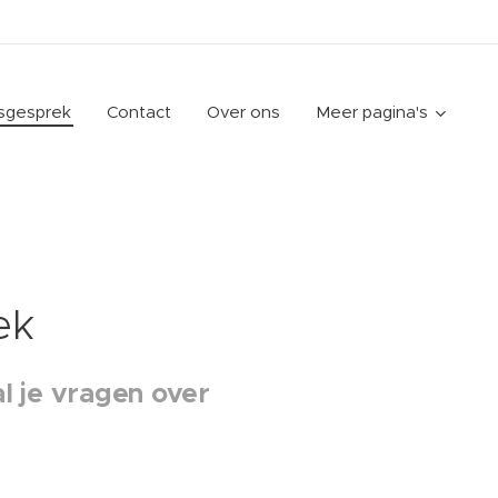
gsgesprek
Contact
Over ons
Meer pagina's
ek
l je vragen over