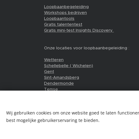
Loopbaanbegeleiding
Workshops bedrijven
Loopbaantools
Gratis talententest
Gratis mini-test Insights Discovery
Onze locaties voor loopbaanbegeleiding :
Wetteren
Schellebelle ( Wichelen)
Gent
Sint-Amandsberg
Dendermonde
Temse
Hamme
Brugge
Wij gebruiken cookies om onze website goed te laten functioner
best mogelijke gebruikerservaring te bieden.
Copyright ©2023 de talent coach. Alle rechten voo
Niets van deze website mag zonder uitdrukkelijk