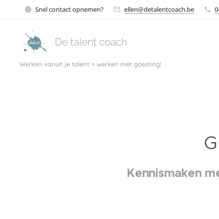
Snel contact opnemen?
ellen@detalentcoach.be
0
De talent coach
Werken vanuit je talent = werken met goesting!
G
Kennismaken met