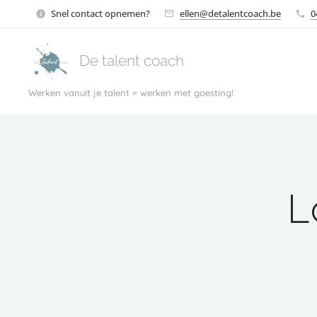
Snel contact opnemen?
ellen@detalentcoach.be
0
De talent coach
Werken vanuit je talent = werken met goesting!
L