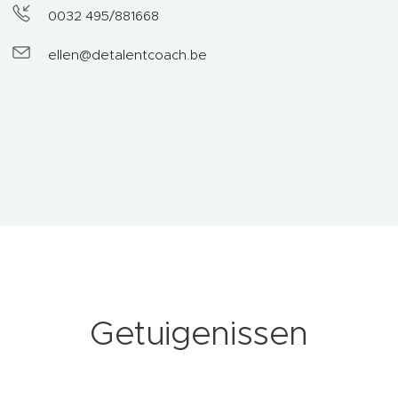
0032 495/881668
ellen@detalentcoach.be
Getuigenissen