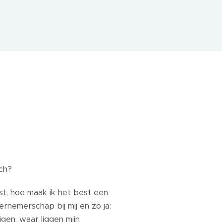
ch?
ast, hoe maak ik het best een
rnemerschap bij mij en zo ja:
jgen, waar liggen mijn