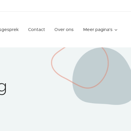
gsgesprek
Contact
Over ons
Meer pagina's
ng