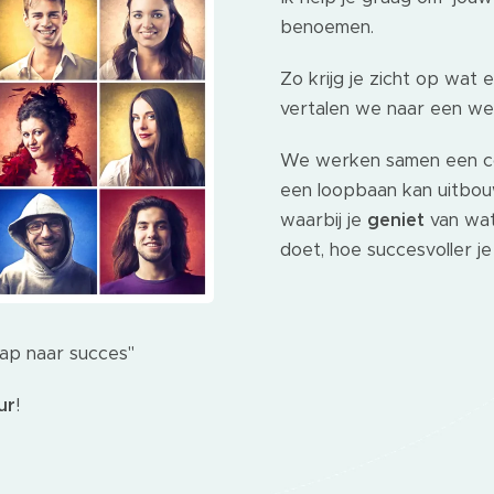
benoemen.
Zo krijg je zicht op wat 
vertalen we naar een w
We werken samen een 
een loopbaan kan uitbouw
waarbij je
geniet
van wat 
doet, hoe succesvoller je z
tap naar succes"
ur
!