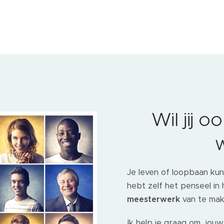
Wil jij 
Je leven of loopbaan kun 
hebt zelf het penseel i
meesterwerk
van te mak
Ik help je graag om jou