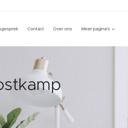
gsgesprek
Contact
Over ons
Meer pagina's
ostkamp