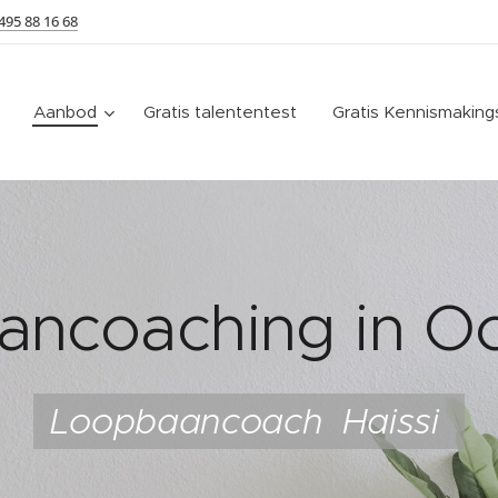
495 88 16 68
Aanbod
Gratis talententest
Gratis Kennismakin
ancoaching in O
Loopbaancoach Haissi