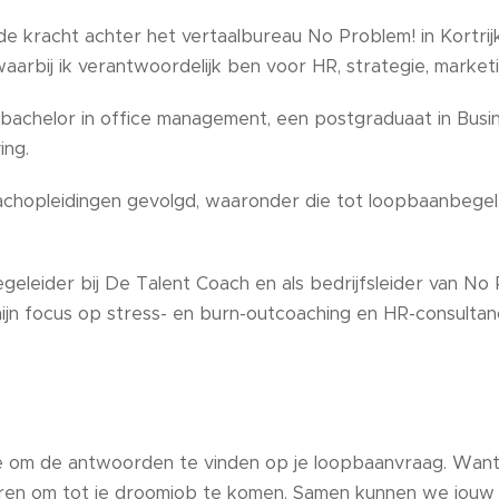
de kracht achter het vertaalbureau No Problem! in Kortrij
 waarbij ik verantwoordelijk ben voor HR, strategie, mark
 bachelor in office management, een postgraduaat in Bus
ing.
achopleidingen gevolgd, waaronder die tot loopbaanbege
.
geleider bij De Talent Coach en als bedrijfsleider van No P
 mijn focus op stress- en burn-outcoaching en HR-consultan
je om de antwoorden te vinden op je loopbaanvraag. Want we
ren om tot je droomjob te komen. Samen kunnen we jouw 