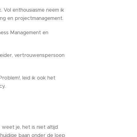
k. Vol enthousiasme neem ik
eting en projectmanagement.
iness Management en
leider, vertrouwenspersoon
roblem!, leid ik ook het
cy.
et je, het is niet altijd
huidige baan onder de loep