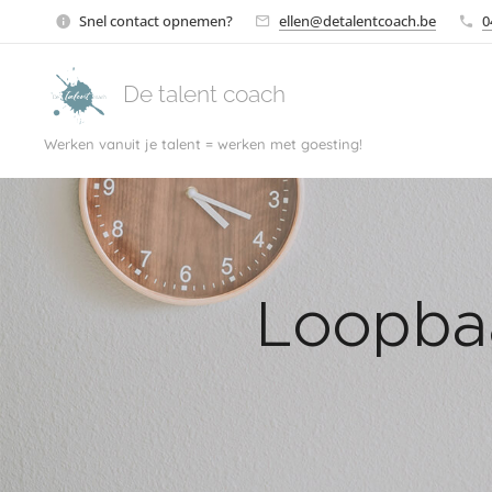
Snel contact opnemen?
ellen@detalentcoach.be
0
De talent coach
Werken vanuit je talent = werken met goesting!
Loopba