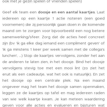
ook met je gezin spelen of vrienden spelen)
Geef elk team een
doosje en een aantal kaartjes
. Laat
iedereen op een kaartje 1 actie noteren (een goed
voornemen) die zij persoonlijk gaan doen in de komende
maand om te zorgen voor bijvoorbeeld een nog betere
samenwerking/sfeer. Zorg dat de acties heel concreet
zijn (bv 'ik ga elke dag iemand een compliment geven' of
'ik ga minstens 1 keer per week samen met de collega's
lunchen', ...) Stop de kaartjes vervolgens, zonder het aan
de anderen te laten zien, in het doosje. Bind het doosje
vervolgens stevig toe met een mooi lint (zo ziet het
eruit als een cadeautje, wat het ook is natuurlijk). En zet
het doosje op een centrale plek. Na een maand
ongeveer mag het team het doosje samen openmaken,
leggen ze de kaartjes op tafel en mag iedereen raden
van wie welk kaartje kwam. Je kan meteen waardering
geven voor alle acties en evalueren en bijsturen wat